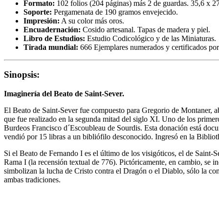
Formato:
102 folios (204 páginas) más 2 de guardas. 35,6 x 2
Soporte:
Pergamenata de 190 gramos envejecido.
Impresión:
A su color más oros.
Encuadernación:
Cosido artesanal. Tapas de madera y piel.
Libro de Estudios:
Estudio Codicológico y de las Miniaturas.
Tirada mundial:
666 Ejemplares numerados y certificados por
Sinopsis:
Imaginería del Beato de Saint-Sever.
El Beato de Saint-Sever fue compuesto para Gregorio de Montaner, aba
que fue realizado en la segunda mitad del siglo XI. Uno de los primero
Burdeos Francisco d´Escoubleau de Sourdis. Esta donación está docume
vendió por 15 libras a un bibliófilo desconocido. Ingresó en la Biblio
Si el Beato de Fernando I es el último de los visigóticos, el de Saint
Rama I (la recensión textual de 776). Pictóricamente, en cambio, se in
simbolizan la lucha de Cristo contra el Dragón o el Diablo, sólo la c
ambas tradiciones.