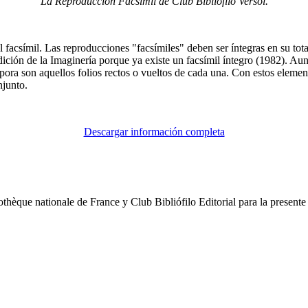
La Reproducción Facsímil de Club Bibliófilo Versol.
l facsímil. Las reproducciones "facsímiles" deben ser íntegras en su tot
dición de la Imaginería porque ya existe un facsímil íntegro (1982). Au
pora son aquellos folios rectos o vueltos de cada una. Con estos element
njunto.
Descargar información completa
othèque nationale de France y Club Bibliófilo Editorial para la presente