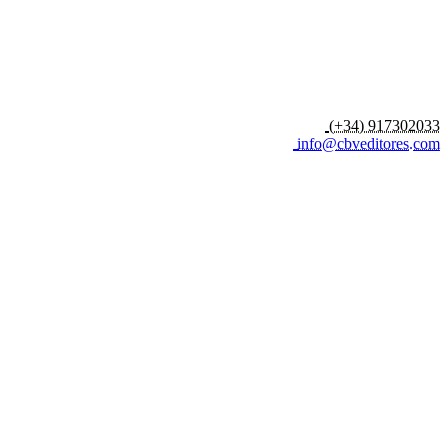
(+34) 917302033
info@cbveditores.com