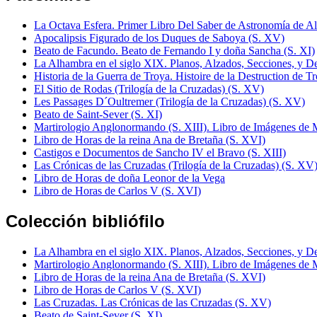
La Octava Esfera. Primer Libro Del Saber de Astronomía de Al
Apocalipsis Figurado de los Duques de Saboya (S. XV)
Beato de Facundo. Beato de Fernando I y doña Sancha (S. XI)
La Alhambra en el siglo XIX. Planos, Alzados, Secciones, y De
Historia de la Guerra de Troya. Histoire de la Destruction de T
El Sitio de Rodas (Trilogía de la Cruzadas) (S. XV)
Les Passages D´Oultremer (Trilogía de la Cruzadas) (S. XV)
Beato de Saint-Sever (S. XI)
Martirologio Anglonormando (S. XIII). Libro de Imágenes de
Libro de Horas de la reina Ana de Bretaña (S. XVI)
Castigos e Documentos de Sancho IV el Bravo (S. XIII)
Las Crónicas de las Cruzadas (Trilogía de la Cruzadas) (S. XV
Libro de Horas de doña Leonor de la Vega
Libro de Horas de Carlos V (S. XVI)
Colección bibliófilo
La Alhambra en el siglo XIX. Planos, Alzados, Secciones, y De
Martirologio Anglonormando (S. XIII). Libro de Imágenes de
Libro de Horas de la reina Ana de Bretaña (S. XVI)
Libro de Horas de Carlos V (S. XVI)
Las Cruzadas. Las Crónicas de las Cruzadas (S. XV)
Beato de Saint-Sever (S. XI)