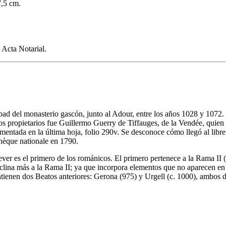
7,5 cm.
 Acta Notarial.
d del monasterio gascón, junto al Adour, entre los años 1028 y 1072. 
s propietarios fue Guillermo Guerry de Tiffauges, de la Vendée, quien a
ntada en la última hoja, folio 290v. Se desconoce cómo llegó al librer
thèque nationale en 1790.
-Sever es el primero de los románicos. El primero pertenece a la Rama II
clina más a la Rama II; ya que incorpora elementos que no aparecen en la
ontienen dos Beatos anteriores: Gerona (975) y Urgell (c. 1000), ambos d